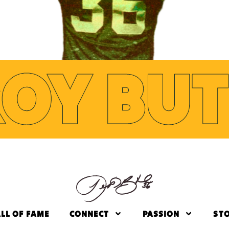
ROY BUT
LL OF FAME
CONNECT
PASSION
ST