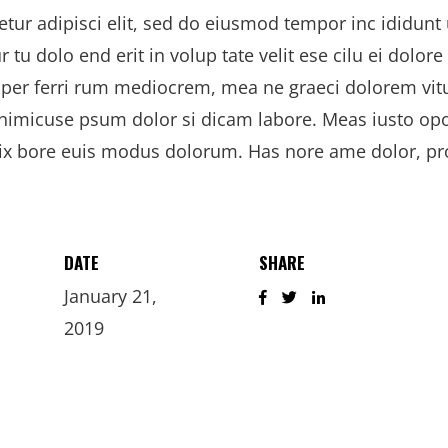
ur adipisci elit, sed do eiusmod tempor inc ididunt ut
r tu dolo end erit in volup tate velit ese cilu ei dolore 
d per ferri rum mediocrem, mea ne graeci dolorem vi
 inimicuse psum dolor si dicam labore. Meas iusto opo
vix bore euis modus dolorum. Has nore ame dolor, pro
DATE
SHARE
January 21,
2019